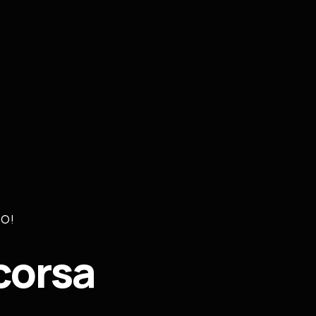
MO!
corsa