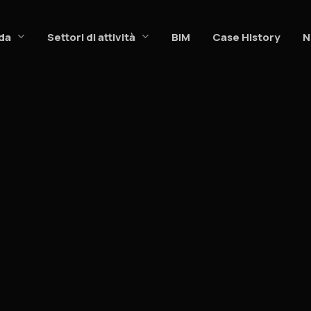
da
Settori di attività
BIM
Case History
N