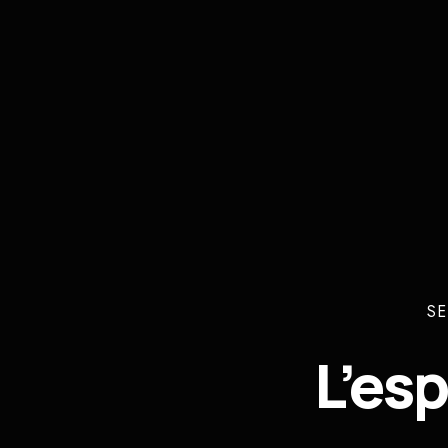
SE
L’es